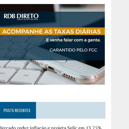
POSTS RECENTES
ercado reduz inflação e projeta Selic em 13,75%