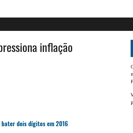
pressiona inflação
O
n
F
V
o
p
 bater dois dígitos em 2016