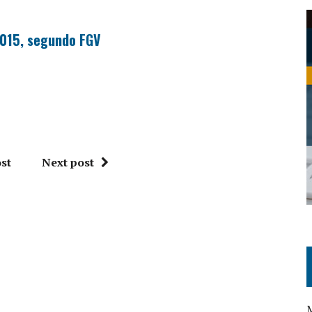
 2015, segundo FGV
st
Next post
M