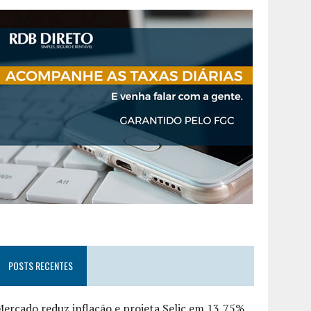
POSTS RECENTES
ercado reduz inflação e projeta Selic em 13,75%