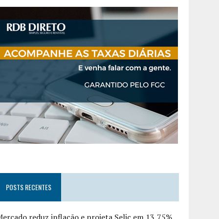
POSTS RECENTES
ercado reduz inflação e projeta Selic em 13,75%