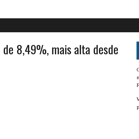
 é de 8,49%, mais alta desde
O
n
F
V
p