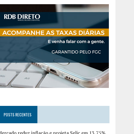
POSTS RECENTES
ercado reduz inflação e projeta Selic em 13,75%