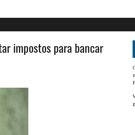
ar impostos para bancar
O
n
F
V
p