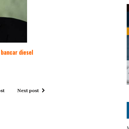
bancar diesel
st
Next post
M