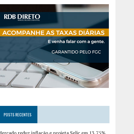
POSTS RECENTES
ercado reduz inflação e projeta Selic em 13,75%