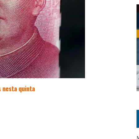
 nesta quinta
M