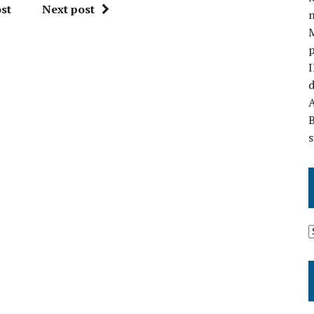
st
Next post
n
I
d
A
B
s