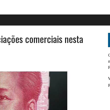
ciações comerciais nesta
O
n
F
V
p