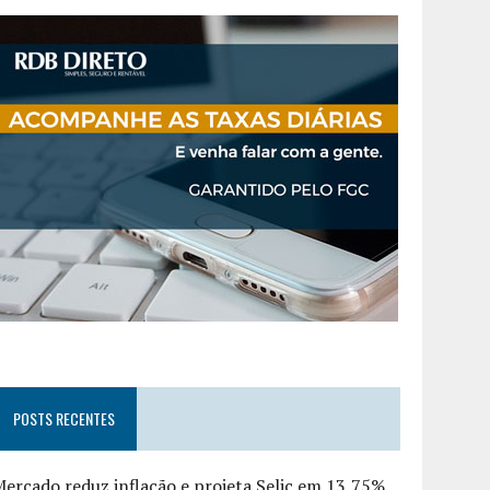
POSTS RECENTES
ercado reduz inflação e projeta Selic em 13,75%