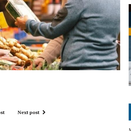
st
Next post
M