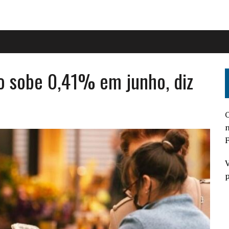
ão sobe 0,41% em junho, diz
O
n
F
V
p