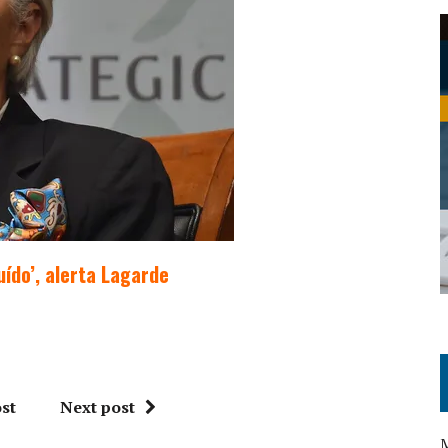
ído’, alerta Lagarde
st
Next post
M