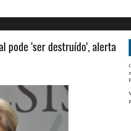
 pode ‘ser destruído’, alerta
O
n
F
V
p