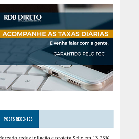
POSTS RECENTES
ercado reduz inflação e projeta Selic em 13,75%