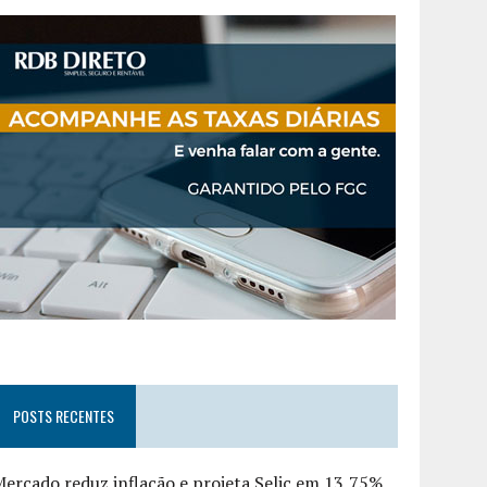
POSTS RECENTES
ercado reduz inflação e projeta Selic em 13,75%