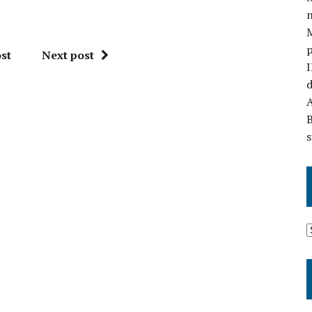
n
st
Next post
I
d
A
B
s