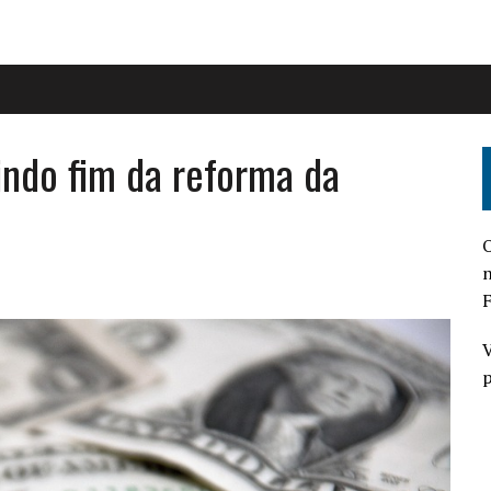
indo fim da reforma da
O
n
F
V
p