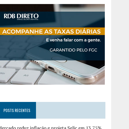
POSTS RECENTES
ercado reduz inflação e projeta Selic em 13,75%