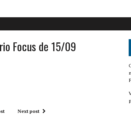
rio Focus de 15/09
O
n
F
V
p
st
Next post