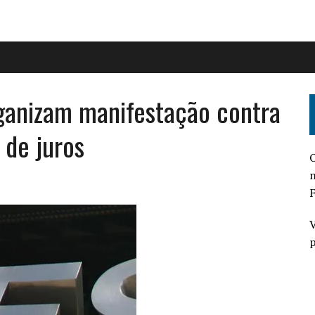
ganizam manifestação contra
 de juros
O
n
F
V
p