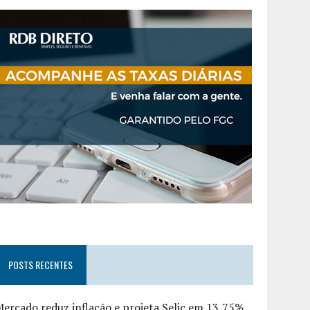
POSTS RECENTES
ercado reduz inflação e projeta Selic em 13,75%