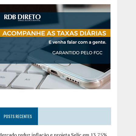
POSTS RECENTES
ercado reduz inflação e projeta Selic em 13,75%