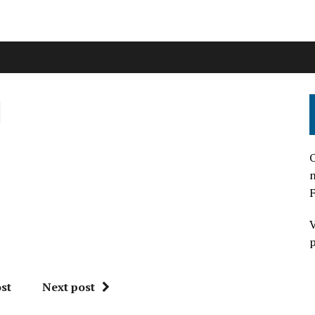
l
O
n
F
V
p
st
Next post