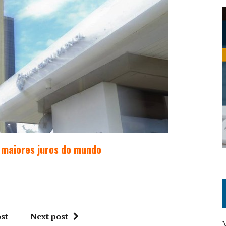
r maiores juros do mundo
st
Next post
M