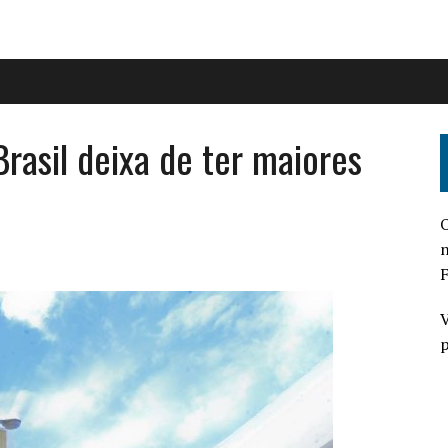
rasil deixa de ter maiores
O
n
F
V
p