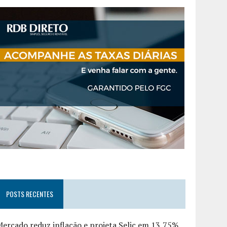
POSTS RECENTES
ercado reduz inflação e projeta Selic em 13,75%