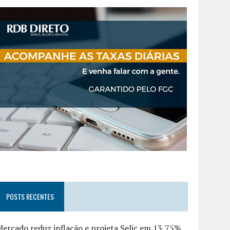
POSTS RECENTES
ercado reduz inflação e projeta Selic em 13,75%