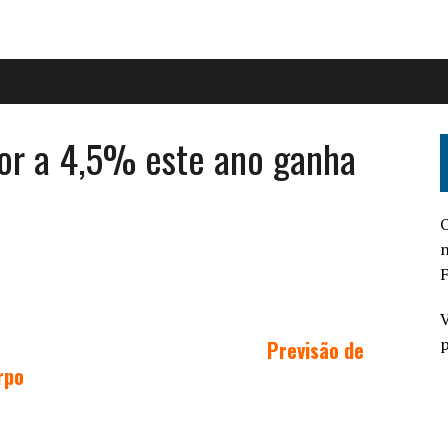
rior a 4,5% este ano ganha
O
n
F
V
p
Previsão de
rpo