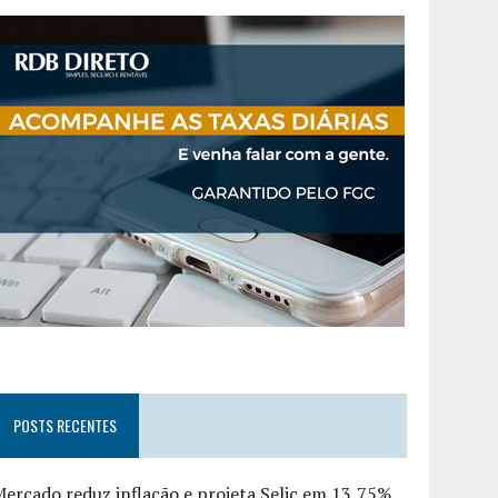
POSTS RECENTES
ercado reduz inflação e projeta Selic em 13,75%