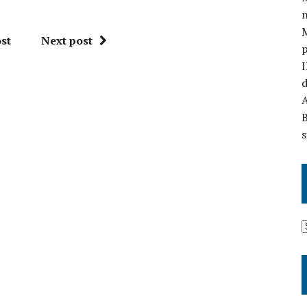
n
st
Next post
I
d
A
B
s