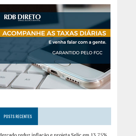
POSTS RECENTES
ercado reduz inflação e projeta Selic em 13,75%