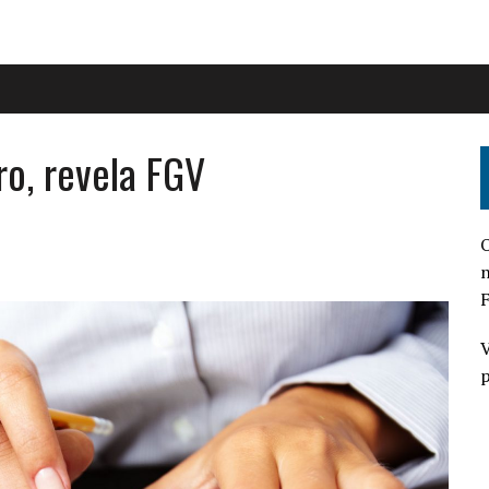
o, revela FGV
O
n
F
V
p