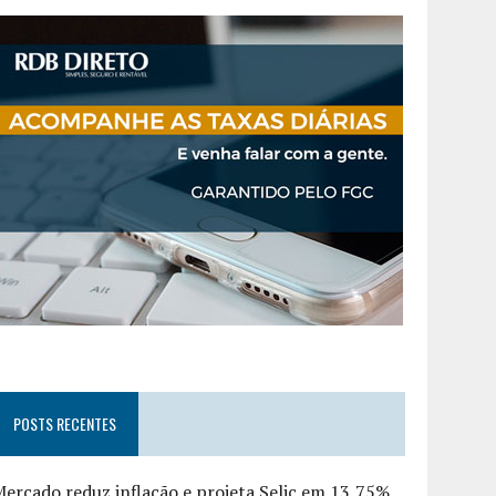
POSTS RECENTES
ercado reduz inflação e projeta Selic em 13,75%