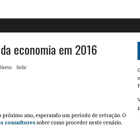
 da economia em 2016
ireto
Selic
O
n
F
V
p
 o próximo ano, esperando um período de retração. O
s consultores
sobre como proceder neste cenário.