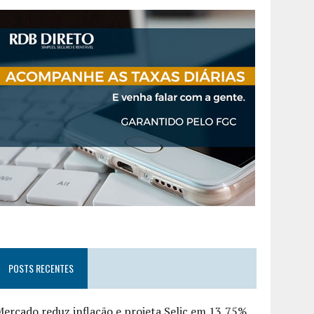
POSTS RECENTES
ercado reduz inflação e projeta Selic em 13,75%