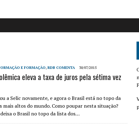
FORMAÇÃO E FORMAÇÃO
,
RDB COMENTA
30/07/2015
O
olêmica eleva a taxa de juros pela sétima vez
n
F
u a Selic novamente, e agora o Brasil está no topo da
V
ros mais altos do mundo. Como poupar nesta situação?
p
 deixa o Brasil no topo da lista dos…