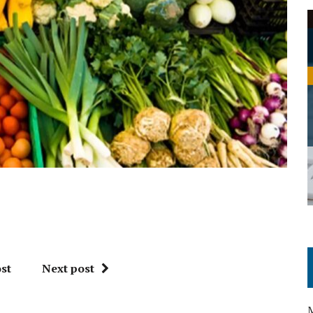
st
Next post
M