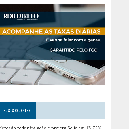
POSTS RECENTES
ercado reduz inflação e projeta Selic em 13,75%