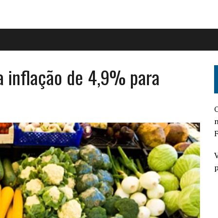
a inflação de 4,9% para
O
n
F
V
p