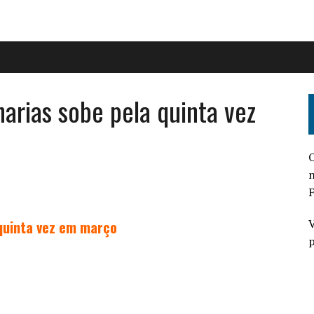
narias sobe pela quinta vez
O
n
F
V
 quinta vez em março
p