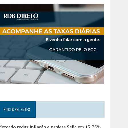
POSTS RECENTES
ercado reduz inflação e projeta Selic em 13,75%