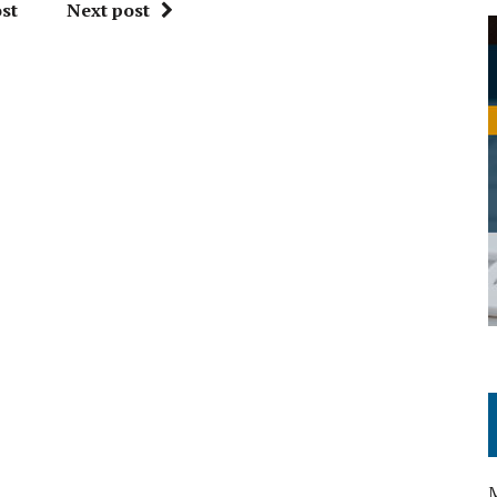
st
Next post
M