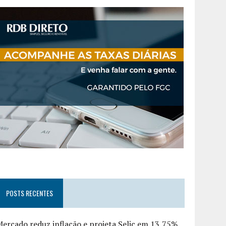
POSTS RECENTES
ercado reduz inflação e projeta Selic em 13,75%