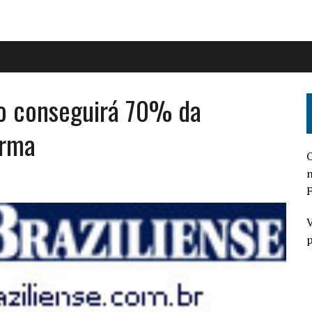
no conseguirá 70% da
orma
O
n
F
V
p