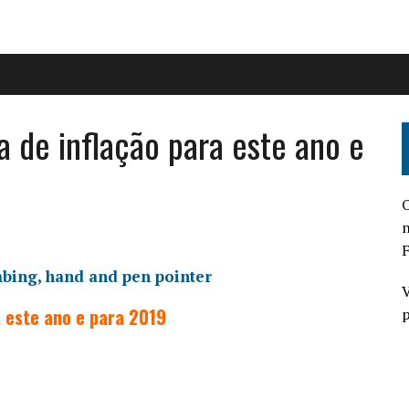
 de inflação para este ano e
O
n
F
V
 este ano e para 2019
p