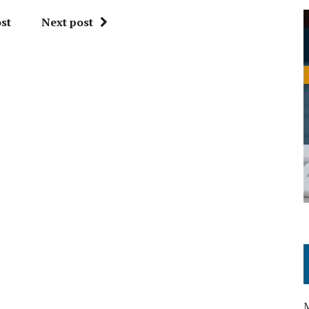
st
Next post
M