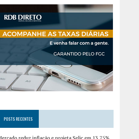
POSTS RECENTES
ercado reduz inflação e projeta Selic em 13,75%