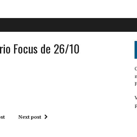
rio Focus de 26/10
O
n
F
V
p
st
Next post