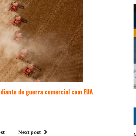
a diante de guerra comercial com EUA
st
Next post
M