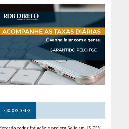
POSTS RECENTES
ercado reduz inflação e projeta Selic em 13,75%