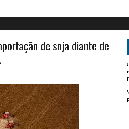
mportação de soja diante de
A
O
n
F
V
p