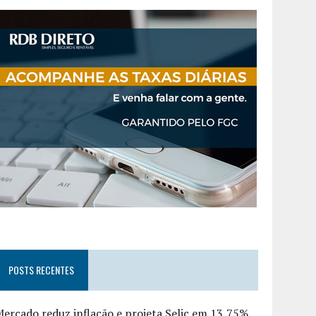
POSTS RECENTES
ercado reduz inflação e projeta Selic em 13,75%