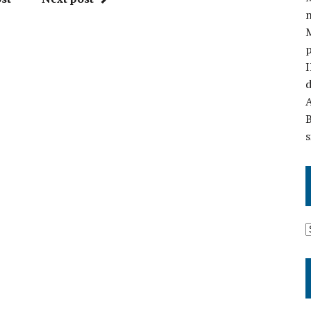
n
I
d
A
B
s