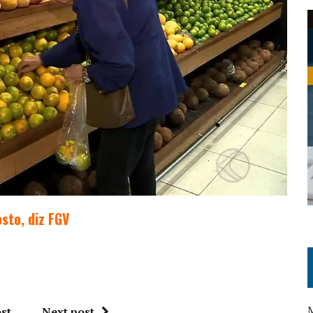
sto, diz FGV
M
st
Next post