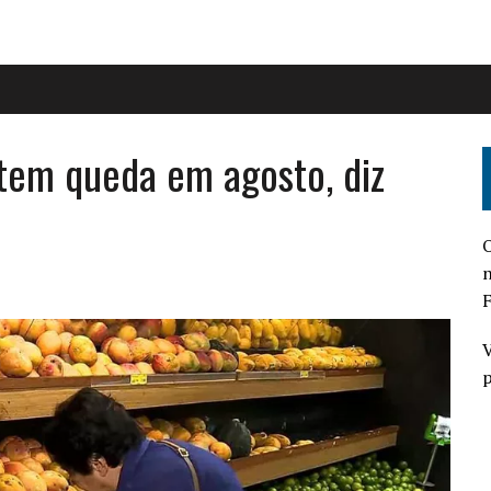
tem queda em agosto, diz
O
n
F
V
p