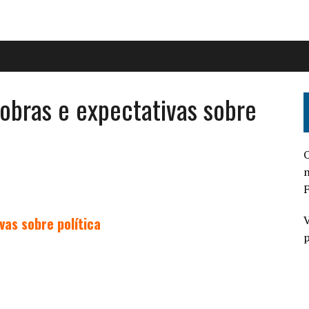
obras e expectativas sobre
O
n
F
V
as sobre política
p