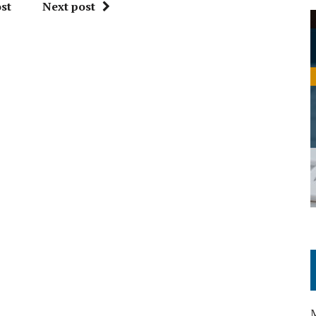
st
Next post
M