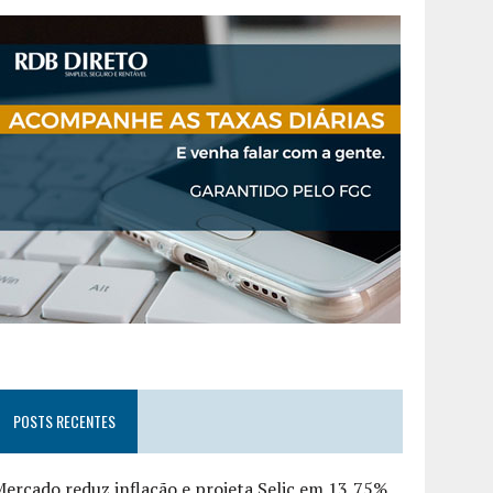
POSTS RECENTES
ercado reduz inflação e projeta Selic em 13,75%