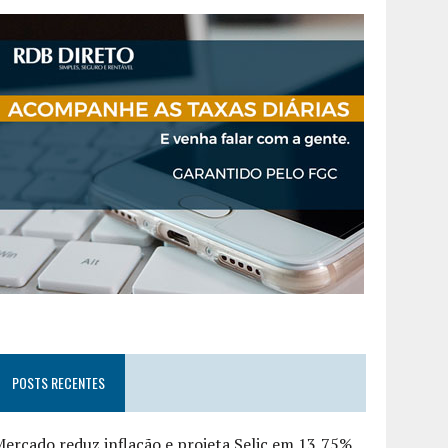
POSTS RECENTES
ercado reduz inflação e projeta Selic em 13,75%