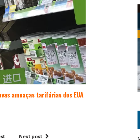
vas ameaças tarifárias dos EUA
st
Next post
M