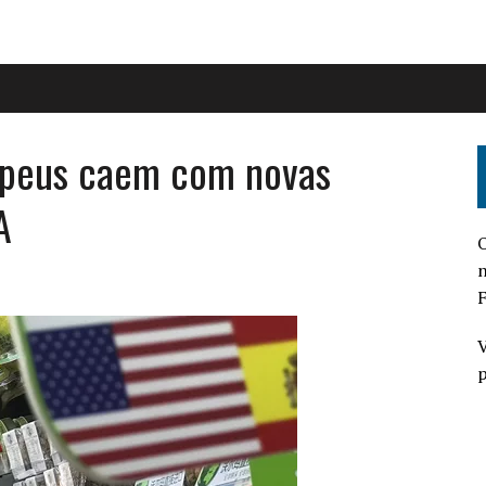
opeus caem com novas
A
O
n
F
V
p