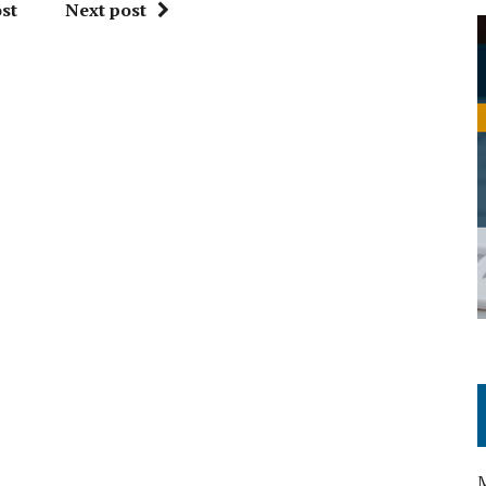
st
Next post
M