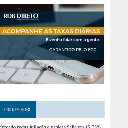
POSTS RECENTES
ercado reduz inflação e projeta Selic em 13,75%