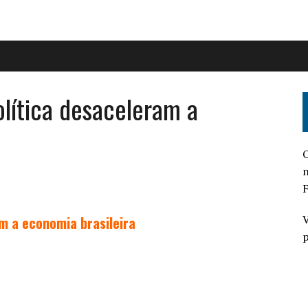
olítica desaceleram a
O
n
F
V
am a economia brasileira
p