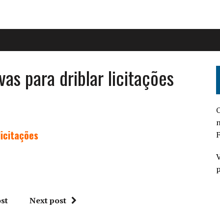
vas para driblar licitações
O
n
licitações
F
V
p
st
Next post