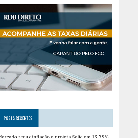
POSTS RECENTES
ercado reduz inflação e projeta Selic em 13,75%