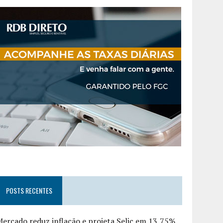
POSTS RECENTES
ercado reduz inflação e projeta Selic em 13,75%