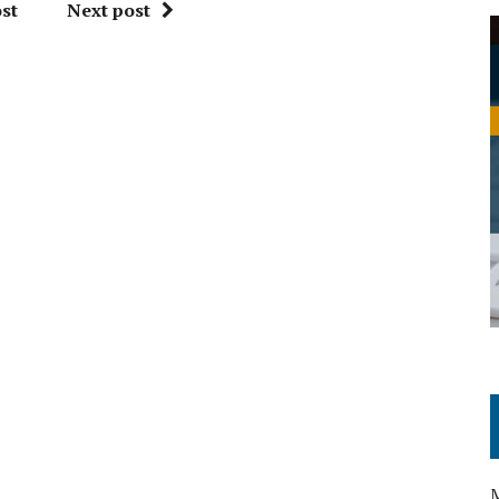
st
Next post
M