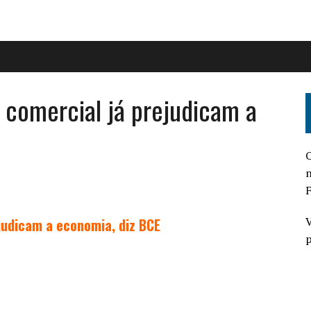
comercial já prejudicam a
O
n
F
V
udicam a economia, diz BCE
p