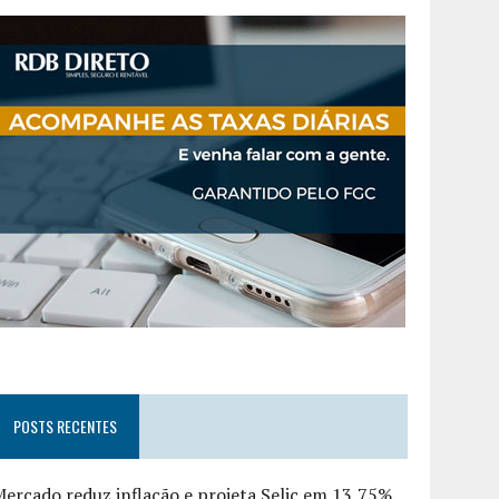
POSTS RECENTES
ercado reduz inflação e projeta Selic em 13,75%