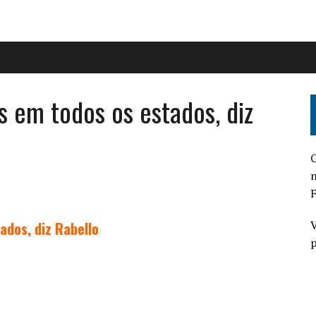
 em todos os estados, diz
O
n
F
V
ados, diz Rabello
p