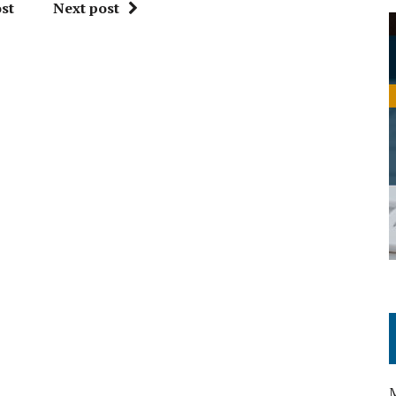
st
Next post
M