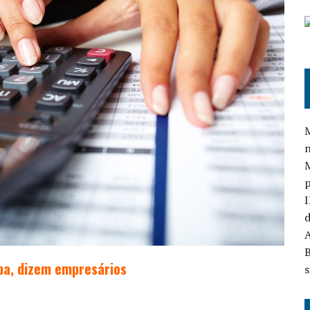
M
n
I
d
A
B
upa, dizem empresários
s