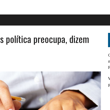
s política preocupa, dizem
O
n
F
V
p