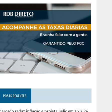
POSTS RECENTES
ercado reduz inflação e projeta Selic em 13,75%