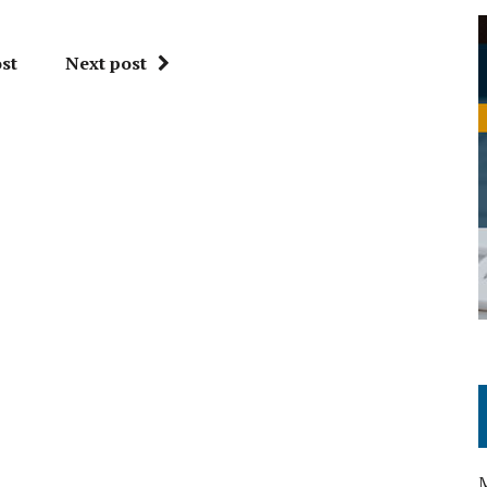
st
Next post
M