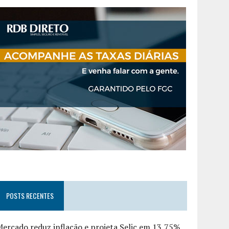
POSTS RECENTES
ercado reduz inflação e projeta Selic em 13,75%