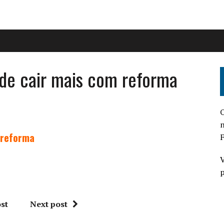
ode cair mais com reforma
O
n
 reforma
F
V
p
st
Next post