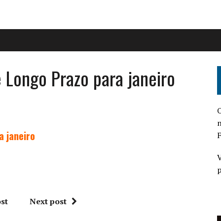
e Longo Prazo para janeiro
O
n
a janeiro
F
V
p
st
Next post