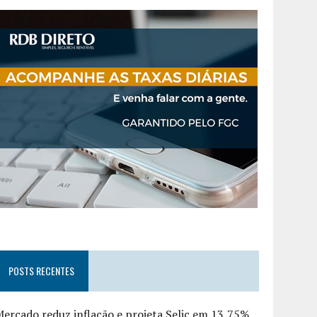
POSTS RECENTES
ercado reduz inflação e projeta Selic em 13,75%