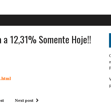
da a 12,31% Somente Hoje!!
O
n
F
l.html
V
p
st
Next post