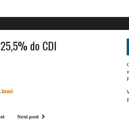
 125,5% do CDI
O
n
F
l.html
V
p
st
Next post