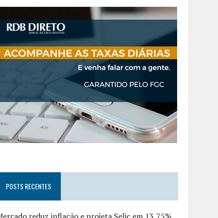
POSTS RECENTES
ercado reduz inflação e projeta Selic em 13,75%