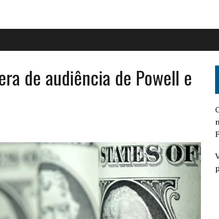
era de audiência de Powell e
O
n
F
V
p