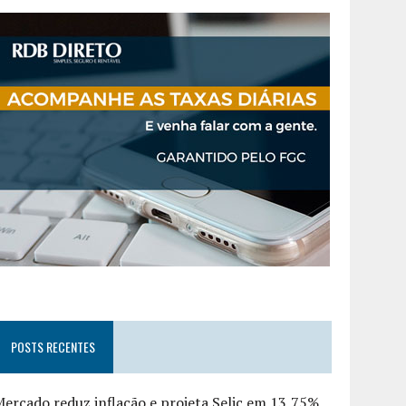
POSTS RECENTES
ercado reduz inflação e projeta Selic em 13,75%