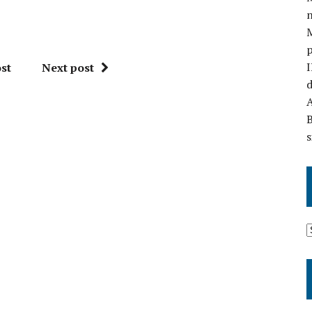
n
I
st
Next post
d
A
B
s