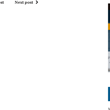
st
Next post
M