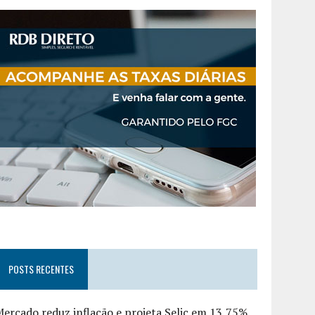
POSTS RECENTES
ercado reduz inflação e projeta Selic em 13,75%