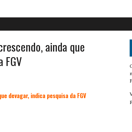
crescendo, ainda que
da FGV
O
n
F
V
ue devagar, indica pesquisa da FGV
p