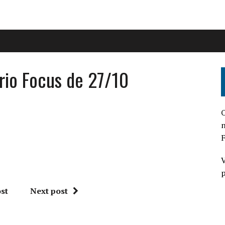
rio Focus de 27/10
O
n
F
V
p
st
Next post