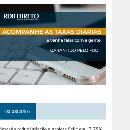
POSTS RECENTES
ercado reduz inflação e projeta Selic em 13,75%