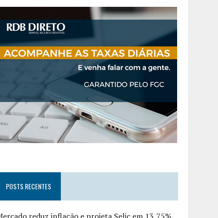
POSTS RECENTES
ercado reduz inflação e projeta Selic em 13,75%