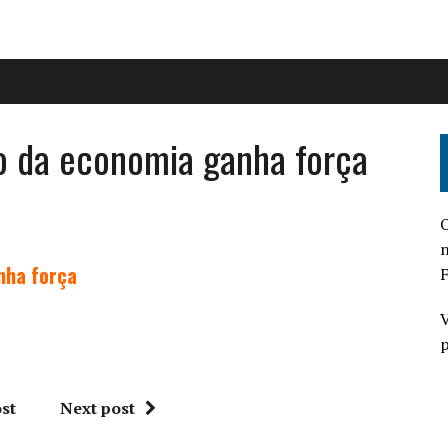
o da economia ganha força
O
n
nha força
F
V
p
st
Next post