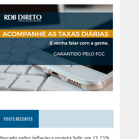
POSTS RECENTES
ercado reduz inflação e projeta Selic em 13,75%