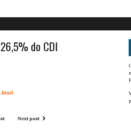
 126,5% do CDI
O
n
F
l.html
V
p
st
Next post