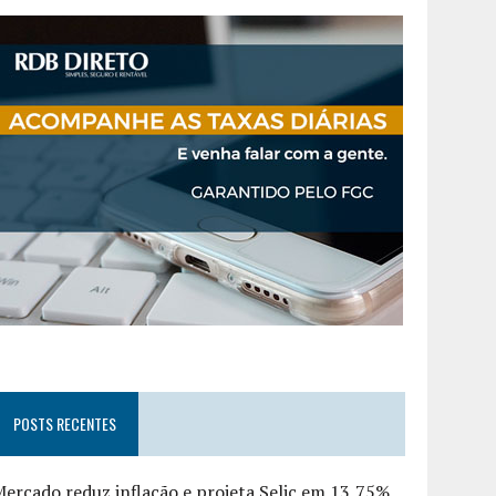
POSTS RECENTES
ercado reduz inflação e projeta Selic em 13,75%