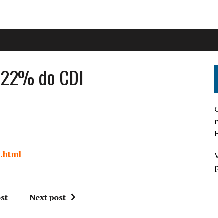
 122% do CDI
O
n
F
l.html
V
p
st
Next post