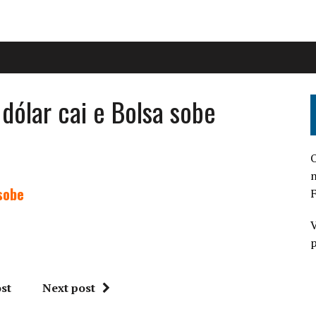
dólar cai e Bolsa sobe
O
n
sobe
F
V
p
st
Next post