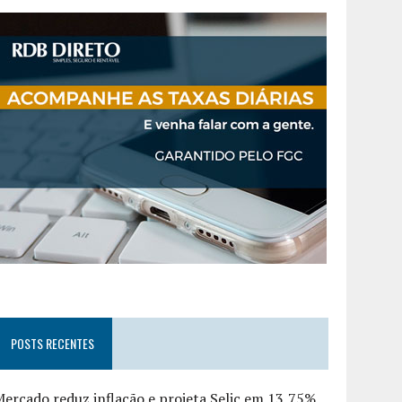
POSTS RECENTES
ercado reduz inflação e projeta Selic em 13,75%