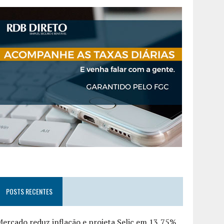
POSTS RECENTES
ercado reduz inflação e projeta Selic em 13,75%