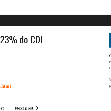
 123% do CDI
O
n
F
V
p
l.html
st
Next post