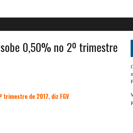
e sobe 0,50% no 2º trimestre
O
n
F
V
º trimestre de 2017, diz FGV
p