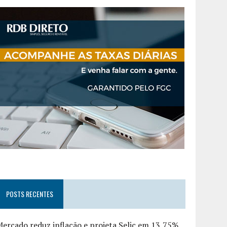
POSTS RECENTES
ercado reduz inflação e projeta Selic em 13,75%