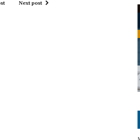
st
Next post
M