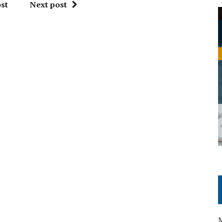
st
Next post
M