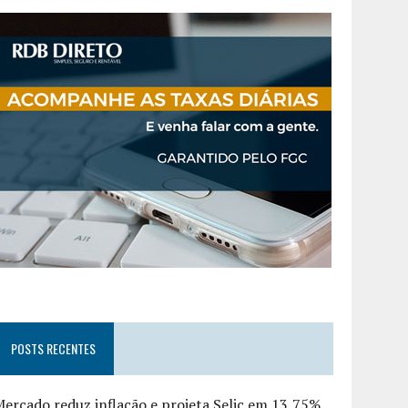
POSTS RECENTES
ercado reduz inflação e projeta Selic em 13,75%