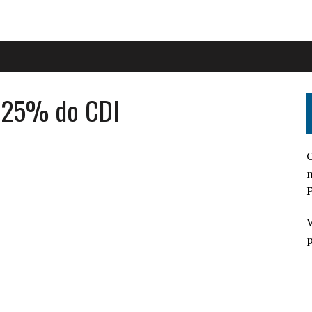
 125% do CDI
O
n
F
V
p