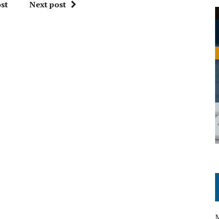
st
Next post
M