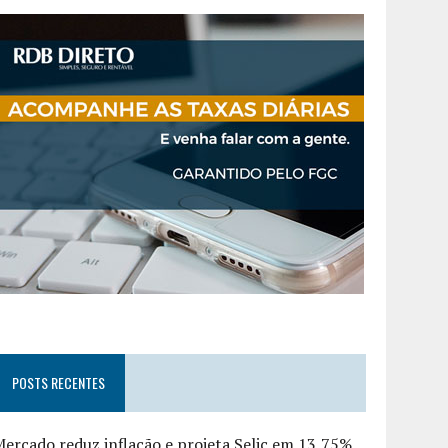
POSTS RECENTES
ercado reduz inflação e projeta Selic em 13,75%