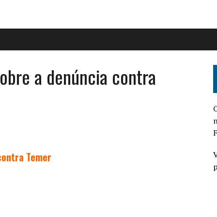
sobre a denúncia contra
O
n
F
V
 contra Temer
p