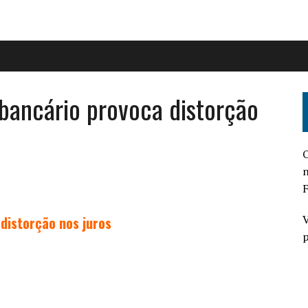
bancário provoca distorção
O
n
F
V
distorção nos juros
p