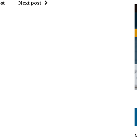
st
Next post
M