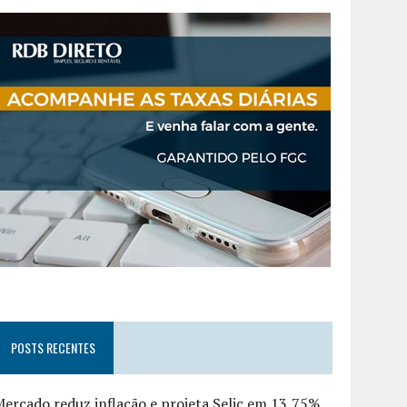
POSTS RECENTES
ercado reduz inflação e projeta Selic em 13,75%