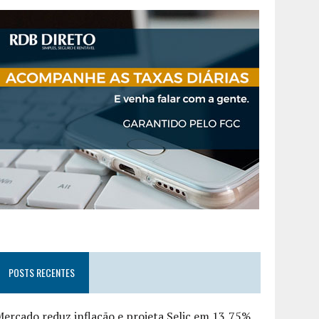
POSTS RECENTES
ercado reduz inflação e projeta Selic em 13,75%