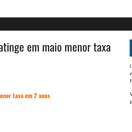
 atinge em maio menor taxa
O
n
F
V
menor taxa em 2 anos
p