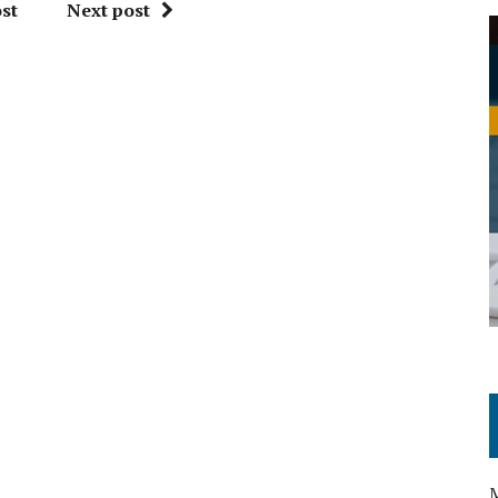
st
Next post
M