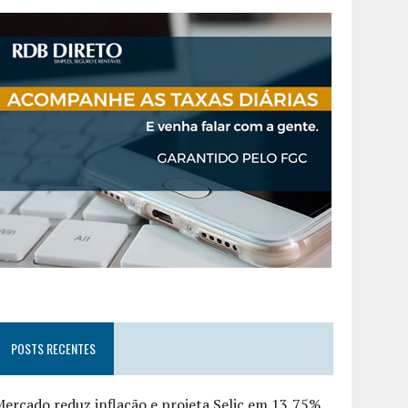
POSTS RECENTES
ercado reduz inflação e projeta Selic em 13,75%