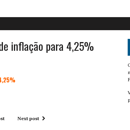
 de inflação para 4,25%
O
n
a 4,25%
F
V
p
st
Next post